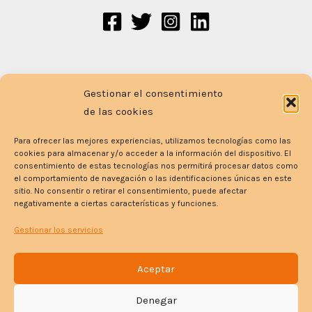
CONTACTO
Gestionar el consentimiento
Tl. 664 79 40 77 / 649 615 691
de las cookies
Email
:
info@cdmeta.es
Para ofrecer las mejores experiencias, utilizamos tecnologías como las
cookies para almacenar y/o acceder a la información del dispositivo. El
consentimiento de estas tecnologías nos permitirá procesar datos como
el comportamiento de navegación o las identificaciones únicas en este
sitio. No consentir o retirar el consentimiento, puede afectar
negativamente a ciertas características y funciones.
Gestionar los servicios
Aceptar
Denegar
Copyright © 2023 CDMETA | Powered by CD META.