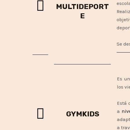
escol
MULTIDEPORT
Reali
E
objet
depor
Se de
Es un
los v
Está 
a
niv
GYMKIDS
adapt
a tra