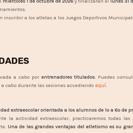
el
miércoles 1 de octubre
de 2026
y finalizarán el
lunes 31 
renamientos.
 inscribir a los atletas a los Juegos Deportivos Municipal
IDADES
levada a cabo por
entrenadores titulados
. Puedes consul
án a cabo durante las sesiones accediendo
aquí
.
idad extraescolar orientada a los alumnos de 1º a 6º de p
te la actividad extraescolar, practicaremos todas las
rte.
Una de las grandes ventajas del atletismo es su gra