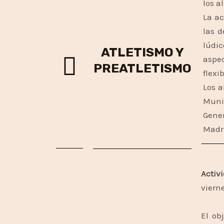
los a
La ac
las d
lúdic
ATLETISMO Y
aspec
PREATLETISMO
flexi
Los a
Munic
Gene
Madr
Activ
viern
El ob