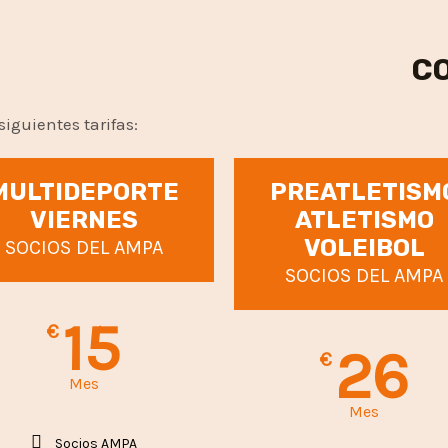
CO
siguientes tarifas:
MULTIDEPORTE
PREATLETISM
VIERNES
ATLETISMO
VOLEIBOL
SOCIOS DEL AMPA
SOCIOS DEL AMPA
15
€
26
€
Mes
Mes
Socios AMPA