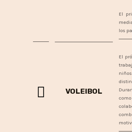
El pr
media
los p
El pr
traba
niños
disti
Duran
VOLEIBOL
como 
colab
combi
motiv