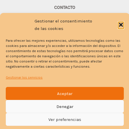
CONTACTO
Tl. 664 79 40 77 / 649 615 691
Gestionar el consentimiento
Email
:
info@cdmeta.es
de las cookies
Para ofrecer las mejores experiencias, utilizamos tecnologías como las
cookies para almacenar y/o acceder a la información del dispositivo. El
consentimiento de estas tecnologías nos permitirá procesar datos como
el comportamiento de navegación o las identificaciones únicas en este
sitio. No consentir o retirar el consentimiento, puede afectar
negativamente a ciertas características y funciones.
Gestionar los servicios
Aceptar
Copyright © 2023 CDMETA | Powered by CD META.
Denegar
Aviso Legal
/
Política de Privacidad
/
Política de cookies
Ver preferencias