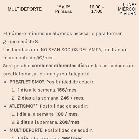
LUNES,
1º a 6º
16:00 –
MULTIDEPORTE
MIÉRCOL
Primaria
17:00
Y VIERN
El número mínimo de alumnos necesario para formar
grupo será de 8.
Las familias que NO SEAN SOCIOS DEL AMPA, tendrán un
incremento de 5€/mes.
Será posible
combinar diferentes días
en las actividades de
preatletismo, atletismo y multideporte.
PREATLETISMO*
. Posibilidad de acudir.
1 día
a la semana.
15€/mes
.
2 días
a la semana.
24€ / mes
.
ATLETISMO**
. Posibilidad de acudir:
1 día
a la semana.
16€ / mes.
2 días
a la semana.
26€/mes.
MULTIDEPORTE
. Posibilidad de acudir.
1 día
a la semana.
16€/mes
.