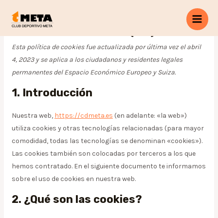
Ir
Consent
Consent
Consent
Consent
Consent
Consent
Consent
Consent
Consent
Preferenci
Marketing
Main
al
to
to
to
to
to
to
to
to
to
Política de cookies (UE)
Men
contenido
service
service
service
service
service
service
service
service
service
elementor
wordpress
google-
google-
youtube
facebook
twitter
linkedin
varios
Esta política de cookies fue actualizada por última vez el abril
recaptcha
maps
4, 2023 y se aplica a los ciudadanos y residentes legales
permanentes del Espacio Económico Europeo y Suiza.
1. Introducción
Nuestra web,
https://cdmeta.es
(en adelante: «la web»)
utiliza cookies y otras tecnologías relacionadas (para mayor
comodidad, todas las tecnologías se denominan «cookies»).
Las cookies también son colocadas por terceros a los que
hemos contratado. En el siguiente documento te informamos
sobre el uso de cookies en nuestra web.
2. ¿Qué son las cookies?